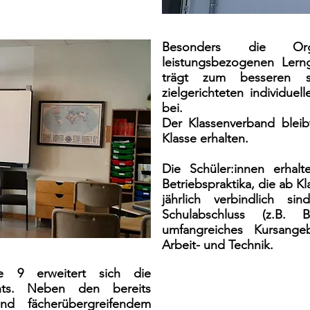
Besonders die Orga
leistungsbezogenen Lerng
trägt zum besseren so
zielgerichteten individuel
bei.
Der Klassenverband blei
Klasse erhalten.
Die Schüler:innen erhalt
Betriebspraktika, die ab Kl
jährlich verbindlich s
Schulabschluss (z.B. B
umfangreiches Kursange
Arbeit- und Technik.
e 9 erweitert sich die
chts. Neben den bereits
nd fächerübergreifendem