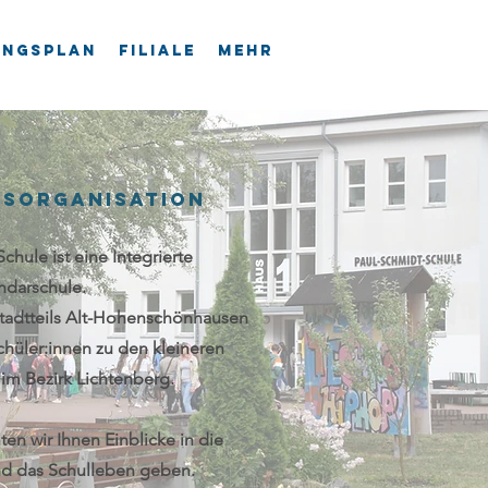
ungsplan
Filiale
mehr
tsorganisation
chule ist eine Integrierte
ndarschule.
Stadtteils Alt-Hohenschönhausen
chüler:innen zu den kleineren
 im Bezirk Lichtenberg.
en wir Ihnen Einblicke in die
nd das Schulleben geben.