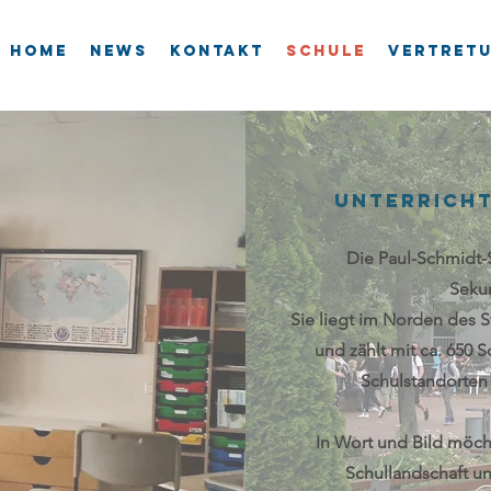
Home
News
Kontakt
Schule
Vertret
Unterrich
Die Paul-Schmidt-S
Seku
Sie liegt im Norden des 
und zählt mit ca. 65
0 S
Schulstandorten
In Wort und Bild möcht
Schullandschaft u