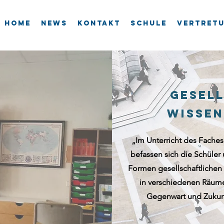
Home
News
Kontakt
Schule
Vertret
Gesel
WIsse
„Im Unterricht des Faches 
befassen sich die Schüler 
Formen gesellschaftlich
in verschiedenen Räume
Gegenwart und Zukunf