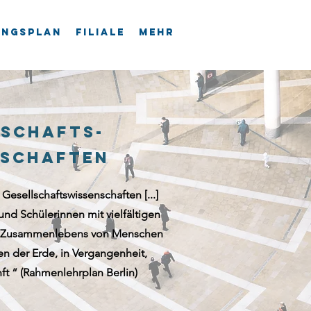
ungsplan
Filiale
mehr
lschafts-
nschaften
Gesellschaftswissenschaften [...]
und Schülerinnen mit vielfältigen
en Zusammenlebens von Menschen
n der Erde, in Vergangenheit,
t “ (Rahmenlehrplan Berlin)