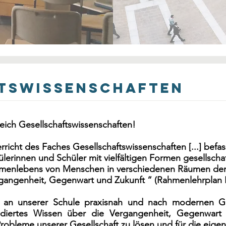
tswissenschaften
eich Gesellschaftswissenschaften!
rricht des Faches Gesellschaftswissenschaften [...] befa
ülerinnen und Schüler mit vielfältigen Formen gesellscha
enlebens von Menschen in verschiedenen Räumen der
rgangenheit, Gegenwart und Zukunft “ (Rahmenlehrplan B
 an unserer Schule praxisnah und nach modernen Ges
ndiertes Wissen über die Vergangenheit, Gegenwart 
bleme unserer Gesellschaft zu lösen und für die eigene