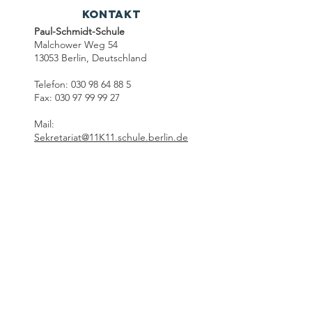
Kontakt
Paul-Schmidt-Schule
Malchower Weg 54
13053 Berlin, Deutschland
Telefon: 030 98 64 88 5
Fax: 030 97 99 99 27
Mail:
Sekretariat@11K11.schule.berlin.de
Filiale​
Rüdickenstraße 24
13053 Berlin
Öffnungszeiten
des Sekretariats
Mo bis Do : 7:00 bis 15:00 Uhr
Fr : 7:00 bis 14:00 Uhr
Schülersprechzeiten nur in der
2.